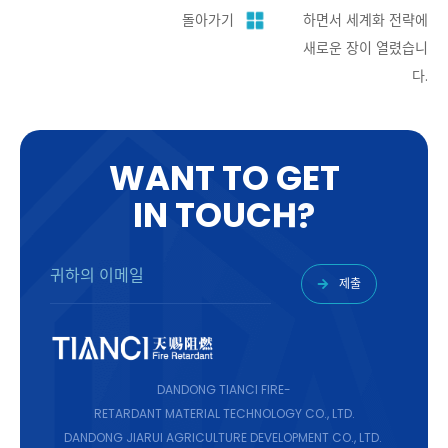
돌아가기
하면서 세계화 전략에
새로운 장이 열렸습니
다.
W
A
N
T
T
O
G
E
T
I
N
T
O
U
C
H
?
제출
DANDONG TIANCI FIRE-
RETARDANT MATERIAL TECHNOLOGY CO., LTD.
DANDONG JIARUI AGRICULTURE DEVELOPMENT CO., LTD.