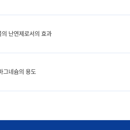
물의 난연제로서의 효과
마그네슘의 용도