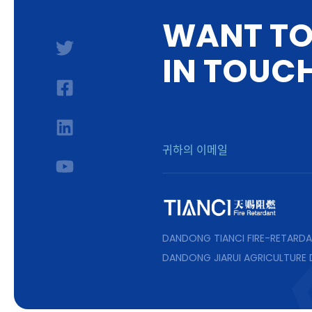
W
A
N
T
T
I
N
T
O
U
C
DANDONG TIANCI FIRE-RETARDA
DANDONG JIARUI AGRICULTURE 